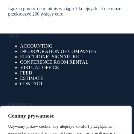
Łączna pomoc de minimis w ciągu 3 kolejnych lat nie może
przekroczyć 200 tysięcy euro.
Menu
ACCOUNTING
INCORPORATION OF COMPANIES
ELECTRONIC SIGNATURE
CONFERENCE ROOM RENTAL
VIRTUAL OFFICE
FEED
ESTIMATE
CONTACT
Our partners
e-Pulpit24
Cenimy prywatność
BluSoft
BluSerwer
Używamy plików cookie, aby ulepszyć komfort przeglądania,
BluStreamTV
wyświetlać spersonalizowane reklamy i treści oraz analizować ruch