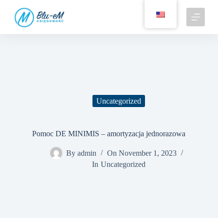
S
k
i
p
t
o
c
o
n
t
e
Uncategorized
n
t
Pomoc DE MINIMIS – amortyzacja jednorazowa
By
admin
On
November 1, 2023
In
Uncategorized