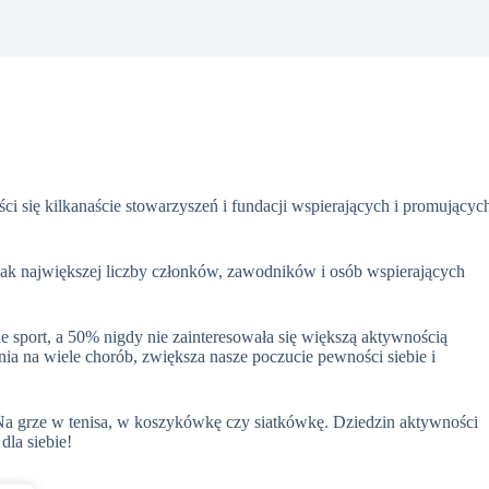
i się kilkanaście stowarzyszeń i fundacji wspierających i promującyc
jak największej liczby członków, zawodników i osób wspierających
ie sport, a 50% nigdy nie zainteresowała się większą aktywnością
a na wiele chorób, zwiększa nasze poczucie pewności siebie i
 Na grze w tenisa, w koszykówkę czy siatkówkę. Dziedzin aktywności
dla siebie!