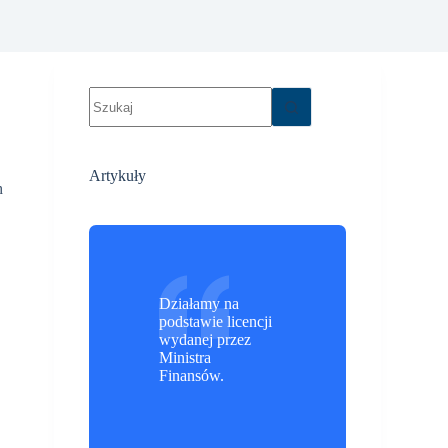
Brak
wyników
Artykuły
h
Działamy na
podstawie licencji
wydanej przez
Ministra
Finansów.