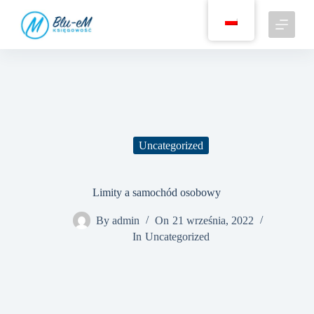
P
r
z
e
j
d
ź
d
o
t
r
Uncategorized
e
ś
c
i
Limity a samochód osobowy
By
admin
On
21 września, 2022
In
Uncategorized