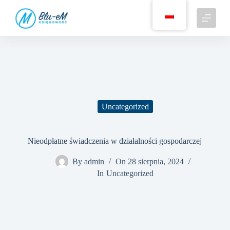
P
r
z
e
j
d
ź
d
o
t
r
Uncategorized
e
ś
c
i
Nieodpłatne świadczenia w działalności gospodarczej
By
admin
On
28 sierpnia, 2024
In
Uncategorized