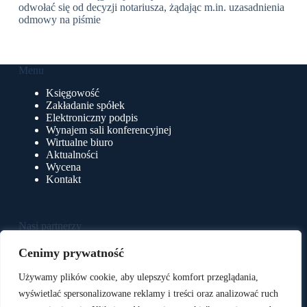
odwołać się od decyzji notariusza, żądając m.in. uzasadnienia
odmowy na piśmie
Menu
Księgowość
Zakładanie spółek
Elektroniczny podpis
Wynajem sali konferencyjnej
Wirtualne biuro
Aktualności
Wycena
Kontakt
Nasi partnerzy
e-Pulpit24
Cenimy prywatność
BluSoft
BluSerwer
Używamy plików cookie, aby ulepszyć komfort przeglądania,
BluStreamTV
wyświetlać spersonalizowane reklamy i treści oraz analizować ruch
Adshoot