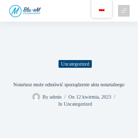
P
r
z
e
j
d
ź
d
o
t
r
Uncategorized
e
ś
c
i
Notariusz może odmówić sporządzenie aktu notarialnego
By
admin
On
12 kwietnia, 2023
In
Uncategorized