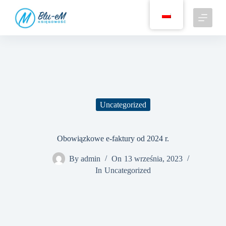
P
r
z
e
j
d
ź
d
o
t
r
Uncategorized
e
ś
c
i
Obowiązkowe e-faktury od 2024 r.
By
admin
On
13 września, 2023
In
Uncategorized