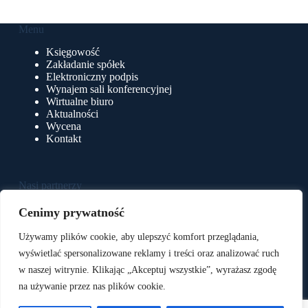
Menu
Księgowość
Zakładanie spółek
Elektroniczny podpis
Wynajem sali konferencyjnej
Wirtualne biuro
Aktualności
Wycena
Kontakt
Nasi partnerzy
e-Pulpit24
Cenimy prywatność
BluSoft
BluSerwer
Używamy plików cookie, aby ulepszyć komfort przeglądania,
BluStreamTV
wyświetlać spersonalizowane reklamy i treści oraz analizować ruch
Adshoot
w naszej witrynie. Klikając „Akceptuj wszystkie”, wyrażasz zgodę
na używanie przez nas plików cookie.
Polityka prywatności