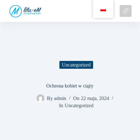
P
r
z
e
j
d
ź
d
o
t
r
Uncategorized
e
ś
c
i
Ochrona kobiet w ciąży
By
admin
On
22 maja, 2024
In
Uncategorized