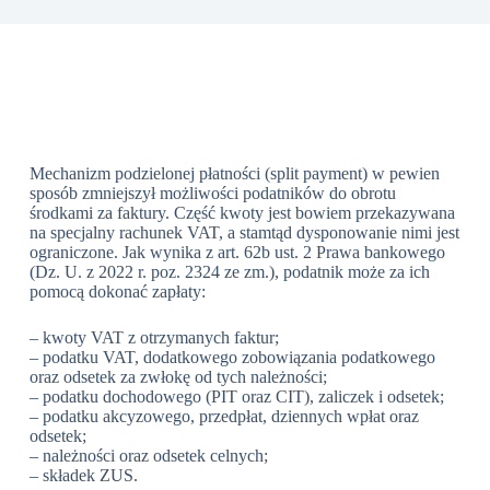
Mechanizm podzielonej płatności (split payment) w pewien
sposób zmniejszył możliwości podatników do obrotu
środkami za faktury. Część kwoty jest bowiem przekazywana
na specjalny rachunek VAT, a stamtąd dysponowanie nimi jest
ograniczone. Jak wynika z art. 62b ust. 2 Prawa bankowego
(Dz. U. z 2022 r. poz. 2324 ze zm.), podatnik może za ich
pomocą dokonać zapłaty:
– kwoty VAT z otrzymanych faktur;
– podatku VAT, dodatkowego zobowiązania podatkowego
oraz odsetek za zwłokę od tych należności;
– podatku dochodowego (PIT oraz CIT), zaliczek i odsetek;
– podatku akcyzowego, przedpłat, dziennych wpłat oraz
odsetek;
– należności oraz odsetek celnych;
– składek ZUS.