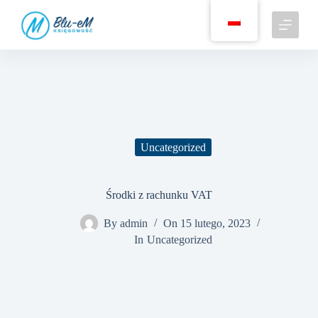
P
r
z
e
j
d
ź
d
o
t
r
Uncategorized
e
ś
c
i
Środki z rachunku VAT
By
admin
On
15 lutego, 2023
In
Uncategorized