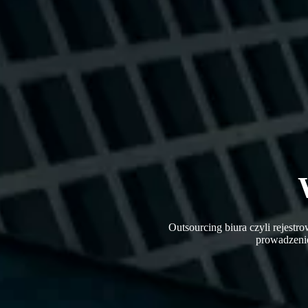
Outsourcing biura czyli rejestr
prowadzeni