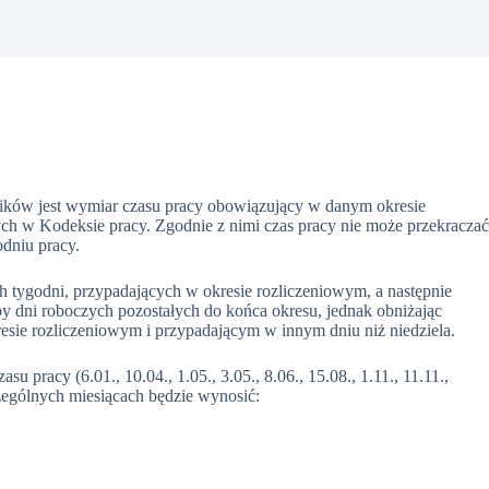
ików jest wymiar czasu pracy obowiązujący w danym okresie
ych w Kodeksie pracy. Zgodnie z nimi czas pracy nie może przekracza
odniu pracy.
ch tygodni, przypadających w okresie rozliczeniowym, a następnie
zby dni roboczych pozostałych do końca okresu, jednak obniżając
esie rozliczeniowym i przypadającym w innym dniu niż niedziela.
pracy (6.01., 10.04., 1.05., 3.05., 8.06., 15.08., 1.11., 11.11.,
zególnych miesiącach będzie wynosić: