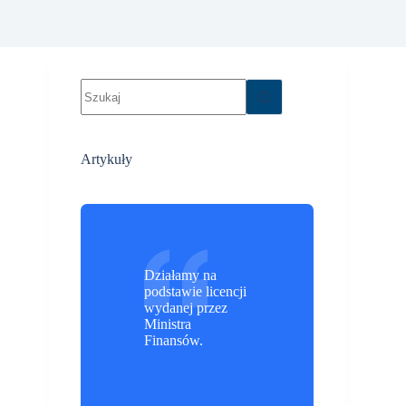
Brak
wyników
Artykuły
ć
Działamy na
podstawie licencji
wydanej przez
Ministra
Finansów.