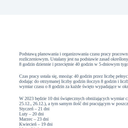
Podstawą planowania i organizowania czasu pracy pracown
rozliczeniowym. Ustalany jest na podstawie zasad określon
8 godzin dziennie i przeciętnie 40 godzin w 5-dniowym tyg
Czas pracy ustala się, mnożąc 40 godzin przez liczbę pełny
dodając do otrzymanej liczby godzin iloczyn 8 godzin i lic
wymiar czasu o 8 godzin za każde święto wypadające w okr
W 2023 będzie 10 dni świątecznych obniżających wymiar czasu 
25.12., 26.12.), a tym samym ilość dni pracującym w poszc
Styczeń – 21 dni
Luty – 20 dni
Marzec – 23 dni
Kwiecień – 19 dni