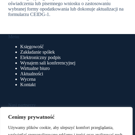
oświadczenia lub pisemnego wniosku o zastosowaniu
wybranej formy opodatkowania lub dokonuje aktualizacji na
formularzu CEIDG-1.
Menu
Księgowość
Zakładanie spółek
Elektroniczny podpis
Wynajem sali konferencyjnej
Wirtualne biuro
Aktualności
Wycena
Kontakt
Nasi partnerzy
e-Pulpit24
Cenimy prywatność
BluSoft
BluSerwer
Używamy plików cookie, aby ulepszyć komfort przeglądania,
BluStreamTV
wyświetlać spersonalizowane reklamy i treści oraz analizować ruch