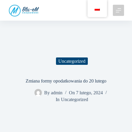
P
r
z
e
j
d
ź
d
o
t
r
Uncategorized
e
ś
c
i
Zmiana formy opodatkowania do 20 lutego
By
admin
On
7 lutego, 2024
In
Uncategorized